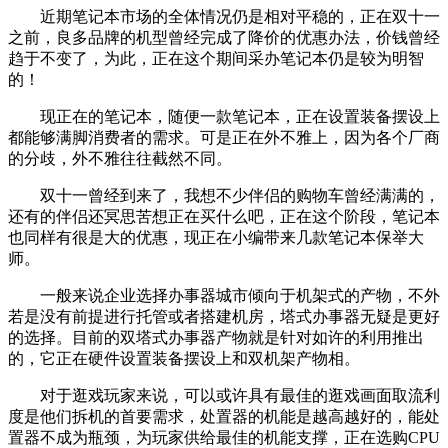
近期笔记本市场的全体情况仍是相对平稳的，正在双十一
之前，良多品牌的机型曾经完成了降价的优惠办法，价钱曾经
趋于不变了，为此，正在这个期间采办笔记本仍是较为明智
的！
现正在的笔记本，随便一款笔记本，正在设置装备摆设上
都能够满脚消费者的需求。可是正在外不雅上，因为各个厂商
的分歧，外不雅往往截然不同。
双十一曾经到来了，我想不少伴侣的购物车曾经满满的，
还有的伴侣还冥思苦想正在买什么吧，正在这个阶段，笔记本
也同样有很是大的优惠，现正在小编带来几款笔记本保举大
师。
一般来说企业选择办事器城市倾向于机架式的产物，不外
若是没有前提进行托管或者搭建机房，塔式办事器无疑是更好
的选择。目前的双塔式办事器产物就是针对如许的利用推出
的，它正在硬件设置装备摆设上和双机架产物相。
对于逛戏玩家来说，可以或许具有最佳的逛戏画面取流利
度是他们拆机的首要需求，处置器的机能是越高越好的，能处
置器不成为瓶颈，为玩家供给最佳的机能支撑，正在选购CPU