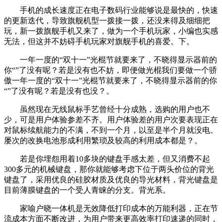
手机的成长速度正在电子数码行业能够说是最快的，快速
的更新迭代，导致旗舰机型一拨接一拨，还没来得及细细把
玩，新一拨旗舰手机又来了，做为一个手机玩家，小编也实感
无法，但这并不妨碍手机玩家对旗舰手机的喜爱。下。
一年一度的“双十一”光棍节就要来了，不晓得显示器前的
你“”了没有呢？若是没有也不妨，即便做光棍我们要做一个骄
傲一年一度的“双十一”光棍节就要来了，不晓得显示器前的你
“”了没有呢？若是没有也没？。
虽然现在无线鼠标手艺曾经十分成熟，选购的用户也不
少，可是用户体验参差不齐。用户体验差的用户次要表现正在
对鼠标续航能力的不满，不到一个月，以至是半个月就没电。
屡次的改换电池形成利用繁琐及较高的利用成本都是？。
若是你埋怨用着10多块的键盘手感太差，但又消费不起
300多元的机械键盘，那你就能够考虑下位于两头价位的背光
键盘了，采用优良的硅胶材质及优良的导光材料，背光键盘是
目前薄膜键盘的一个受人青睐的分支。背光系。
家喻户晓一体机是无效降低打印成本的万能利器，正在节
流成本方面不断改进，为用户带来更高效率打印速递的同时，