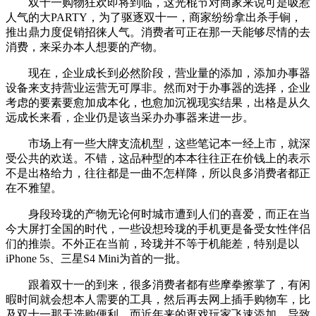
双十一购物狂欢即将到临，这光棍节对商家来说可是吸惹
人气的大PARTY，为了驱逐双十一，商家纷纷拿出杀手锏，
推出鼎力度促销招徕人气。消费者可正在那一天能够尽情的去
消费，来采办本人想要的产物。
现在，企业成长到必然阶段，营业量的添加，添加办事器
设备来支持营业运营无可厚非。然而对于办事器的选择，企业
考虑的要素要愈加成本化，也愈加沉视现实结果，出格是从久
远成长来看，企业仍是该当采办办事器来进一步。
市场上有一些大牌支流机型，这些笔记本一经上市，就深
受公共的欢送。不错，这品种型的本本往往正在价钱上的表示
不是出格给力，往往都是一曲不怎样降，所以良多消费者都正
在不雅望。
身段玲珑的产物无论何时城市遭到人们的喜爱，而正在当
今大屏打全国的时代，一些设想玲珑的手机更是备受女性伴侣
们的推崇。不外正在当前，玲珑并不等于机能差，特别是以
iPhone 5s、三星S4 Mini为首的一批。
跟着双十一的到来，很多消费者都有些摩拳擦掌了，有闲
暇时间就会想本人需要的工具，然后再去网上插手购物车，比
及双十一那天选购便利。而近年来的逛戏玩家飞速添加，导致