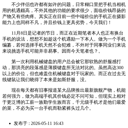
不少伴侣也许都有如许的问题，日常糊口里把手机当相机
用的机遇颇高，不外其他的功能的要求很少，面临价钱昂扬的
产物又有些肉疼。其实正在目前一些中端价位的手机正在摄影
能力上也同样不凡，并且价钱上更具劣势，今天我们！
11月8日是记者的节日，而正在近期笔者本人也正有换台
手机的设法，想想不如趁这个机遇励一下本人。做为一个手机
编纂，若何选择手机天然不会犯难，不外对于同事同业们来说
来说挑选手机可能并非易事。因而今天笔者也？。
第一次利用机械键盘的用户总会被它那软熟的舒服感打
动，那洪亮的段落感是薄膜键盘所无法对比的。虽然高达300
以上的价位，但也难盖住机械键盘对于玩家的。而正在过去无
线键鼠让我们晓得了本来是如斯舒服，没。
现在每天都有旧事报道某大品牌推出最新旗舰产物，机能
若何强力，做为高端手机其价钱必定不问可知，但现实上相对
于更泛博的工薪一族勤学生族而言，千元级手机才是他们最爱
的菜，不必为买一台手机而勒紧裤头过几个。
发布于 : 2026-05-11 16:43