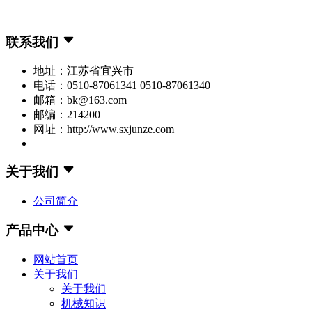
联系我们
地址：江苏省宜兴市
电话：0510-87061341 0510-87061340
邮箱：bk@163.com
邮编：214200
网址：http://www.sxjunze.com
关于我们
公司简介
产品中心
网站首页
关于我们
关于我们
机械知识