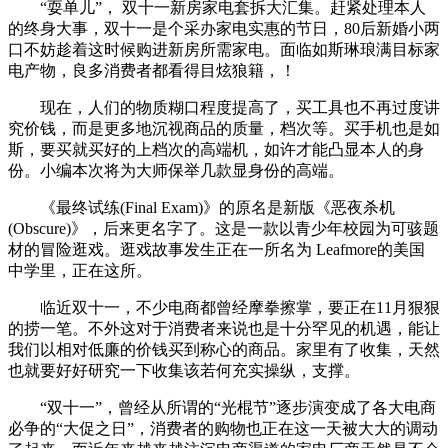
“耍单儿”， 双十一新房家电套拆大汇集。赶紧处理本人
的终身大事，双十一是个采办家电实惠的节日，80后新婚小两
口不妨趁着这时候购进新房所需家电。面临如斯琳琅满目标家
电产物，良多消费者都看得目炫狼籍，！
现在，人们的物质糊口程度提高了，买工具也不再过度讲
究价钱，而是更多地沉视商品的质量，档次等。买手机也是如
斯，要买就买好的上档次的高端机，如许才能凸显本人的身
份。小编本次将为大师保举几款显身份的高端。
《最终试练(Final Exam)》的原名是新版《恶夜杀机
(Obscure)》，后来更名字了。这是一款以青少年校园为可骇题
材的冒险逛戏。逛戏故事发生正在一所名为 Leafmore的美国
中学里，正在这所。
临近双十一，不少电商都曾经摩拳擦掌，要正在11月狠狠
的捞一笔。不外这对于消费者来说也是十分罕见的机遇，能让
我们以相对低廉的价钱买到称心的商品。家里有了收集，天然
也就要好好研究一下收集该若何充实操纵，支撑。
“双十一”，曾经从所谓的“光棍节”逐步演变成了各大电商
必争的“大促之日”，消费者的购物也正在这一天被大大的调动