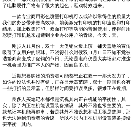
了电脑硬件产物有了很大的起色，逛戏特效越来。
一款专业商用彩色喷墨打印机可以或许以靠得住的质量为
我们的办公带来更高效率。媲美激光打印机的打印速度和打印
结果，加上收集打印、双面打印等功能的普遍使用，使得商用
彩喷打印机越来越遭到企业办公用户的青睐。今天，天。
刚步入11月份，双十一大促销火爆上演，铺天盖地的宣传
吸引了众用户的眼球。不晓得什么时候双11月11日不知不觉被
浩繁商家变成了促销的节日，无论是电商仍是大卖场都对准这
一机会强力推广本人的产物。因而良多用。
近期想要购物的消费者可能都想正在双十一那天发力了，
如许的设法也并没有错，正在显示器范畴，双十一期间也会有
一些打折的显示器，但那样时间要担误良多。很难正在近期。
良多人买笔记本都很是沉视其内正在机能的平衡性，其
实，除了内正在机能设置装备摆设，其外不雅也常主要的。一
款笔记本机能再超卓，若是其外不雅设想和唱工很是蹩脚，那
也无法遭到消费者的青睐，所以不只内正在机能设置装备摆设
要平衡，其内。