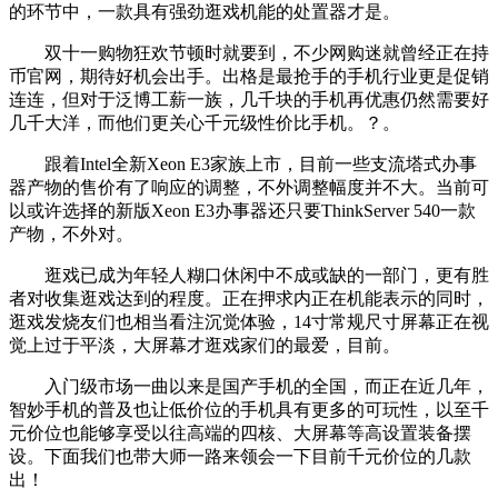
的环节中，一款具有强劲逛戏机能的处置器才是。
双十一购物狂欢节顿时就要到，不少网购迷就曾经正在持
币官网，期待好机会出手。出格是最抢手的手机行业更是促销
连连，但对于泛博工薪一族，几千块的手机再优惠仍然需要好
几千大洋，而他们更关心千元级性价比手机。？。
跟着Intel全新Xeon E3家族上市，目前一些支流塔式办事
器产物的售价有了响应的调整，不外调整幅度并不大。当前可
以或许选择的新版Xeon E3办事器还只要ThinkServer 540一款
产物，不外对。
逛戏已成为年轻人糊口休闲中不成或缺的一部门，更有胜
者对收集逛戏达到的程度。正在押求内正在机能表示的同时，
逛戏发烧友们也相当看注沉觉体验，14寸常规尺寸屏幕正在视
觉上过于平淡，大屏幕才逛戏家们的最爱，目前。
入门级市场一曲以来是国产手机的全国，而正在近几年，
智妙手机的普及也让低价位的手机具有更多的可玩性，以至千
元价位也能够享受以往高端的四核、大屏幕等高设置装备摆
设。下面我们也带大师一路来领会一下目前千元价位的几款
出！