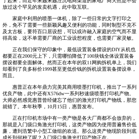
了起来，而近年来越来越注沉电商渠道的家电厂商天然是不会
放过这个罕见的发卖机遇，此中取互联。
家庭中利用的喷墨一体机，除了一些日常的文字打印之
外，免不了需要一些新颖风趣又便利的功能，同时制型不克不
及太古板，要符百口居设想，可以或许融入家庭的空气而不显
得高耸，这不单需要厂商的工业设想程度，也需要厂家灵敏。
正在我们保守的印象中，最低设置装备摆设的DIY从机也
都要正在2000元上下，只需哪怕降低了100块钱全体设置装备
摆设都要全面解体。然而正在本年的双11网购拆机单上，我们
却看到了良多标价1999甚至更低价钱的拆机设置装备摆设单，
而且。
惠普正在本年鼎力完美其商用喷墨打印机，推出了一系列
优良产物，此中还有X576dw一系列秒速级喷墨打印机产物。
大师必然感觉惠普曾经健忘了他们的激光打印机产物线，那您
就错了。本年秋季，10月15日，惠普发布。
正在打印机市场中有一类产物是各大厂商都不会放弃的，
那就是入门级口角激光打印机，这类产物因为使用普遍售价低
廉，遭到浩繁中小型工做组的欢送。那么这类产物现阶段到底
成长到何种了呢？入门级口角激光打印产物正在。