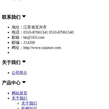
联系我们
地址：江苏省宜兴市
电话：0510-87061341 0510-87061340
邮箱：bk@163.com
邮编：214200
网址：http://www.sxjunze.com
关于我们
公司简介
产品中心
网站首页
关于我们
关于我们
机械知识