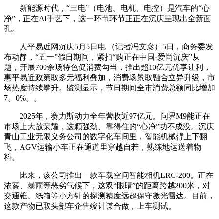
新能源时代，“三电”（电池、电机、电控）是汽车的“心
净”，正在AI手艺下，这一环节环节正正在沉庆呈现出全新面
孔。
人平易近网沉庆5月5日电 （记者冯文彦）5日，商务委发
布动静，“五一”假日期间，紧扣“购正在中国·爱尚沉庆”从
题，开展700余场特色促消费勾当，推出超10亿元优享让利，
惠平易近政策取多元福利叠加，消费场景取融合立异升级，市
场热度持续攀升。监测显示，节日期间全市消费总额同比增加
7。0%。。
2025年，赛力斯动力全年营收近97亿元。问界M9能正在
市场上大放荣耀，这颗强劲、靠得住的“心净”功不成没。沉庆
青山工业无限义务公司的数字化车间里，智能机械臂上下翻
飞，AGV运输小车正在通道里穿越自若，熟练地运送着物
料。
比来，该公司推出一款车载空间智能相机LRC-200。正在
浓雾、暴雨等恶劣气候下，这双“眼睛”的距离跨越200米，对
交通锥、纸箱等小方针的探测精度远超保守激光雷达。目前，
这款产物已取头部车企告竣计谋合做，上车测试。