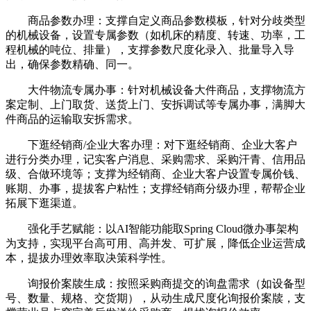
商品参数办理：支撑自定义商品参数模板，针对分歧类型
的机械设备，设置专属参数（如机床的精度、转速、功率，工
程机械的吨位、排量），支撑参数尺度化录入、批量导入导
出，确保参数精确、同一。
大件物流专属办事：针对机械设备大件商品，支撑物流方
案定制、上门取货、送货上门、安拆调试等专属办事，满脚大
件商品的运输取安拆需求。
下逛经销商/企业大客办理：对下逛经销商、企业大客户
进行分类办理，记实客户消息、采购需求、采购汗青、信用品
级、合做环境等；支撑为经销商、企业大客户设置专属价钱、
账期、办事，提拔客户粘性；支撑经销商分级办理，帮帮企业
拓展下逛渠道。
强化手艺赋能：以AI智能功能取Spring Cloud微办事架构
为支持，实现平台高可用、高并发、可扩展，降低企业运营成
本，提拔办理效率取决策科学性。
询报价案牍生成：按照采购商提交的询盘需求（如设备型
号、数量、规格、交货期），从动生成尺度化询报价案牍，支