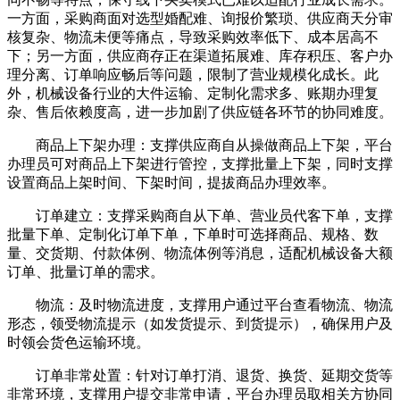
一方面，采购商面对选型婚配难、询报价繁琐、供应商天分审
核复杂、物流未便等痛点，导致采购效率低下、成本居高不
下；另一方面，供应商存正在渠道拓展难、库存积压、客户办
理分离、订单响应畅后等问题，限制了营业规模化成长。此
外，机械设备行业的大件运输、定制化需求多、账期办理复
杂、售后依赖度高，进一步加剧了供应链各环节的协同难度。
商品上下架办理：支撑供应商自从操做商品上下架，平台
办理员可对商品上下架进行管控，支撑批量上下架，同时支撑
设置商品上架时间、下架时间，提拔商品办理效率。
订单建立：支撑采购商自从下单、营业员代客下单，支撑
批量下单、定制化订单下单，下单时可选择商品、规格、数
量、交货期、付款体例、物流体例等消息，适配机械设备大额
订单、批量订单的需求。
物流：及时物流进度，支撑用户通过平台查看物流、物流
形态，领受物流提示（如发货提示、到货提示），确保用户及
时领会货色运输环境。
订单非常处置：针对订单打消、退货、换货、延期交货等
非常环境，支撑用户提交非常申请，平台办理员取相关方协同