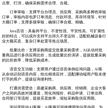
点窜、打消，确保采购需求合理、合规。
订单审核：支撑平台办理员、供应商、采购商多脚色审核
订单，审核内容包罗订单消息、付款环境、库存环境等，针对
大额订单，支撑多级审核，确保订单合规、精确。
Java言语：具备跨平台、不变性强、平安性高、可扩展性
好的特点，可以或许支持平台持久不变运转，适配机械设备行
业大额买卖、复杂订单处置等焦点场景。
批量比价：支撑采购商提交批量采购需求，AI从动对批
量商品进行多供应商比价，生成批量比价演讲，提拔批量采购
的比价效率，降低采购成本。
语音交互功能：支撑用户通过语音体例征询问题，AI客
从命动识别语音内容，给出精准应对，适配挪动端用户取未便
打字的用户，提拔征询便利性。
打通供需壁垒：搭建采购商、供应商、经销商、企业大客
户之间的高效对接通道，简化询报价、样品申请、订单洽商、
合同签订等流程，提拔买卖效率，缩短采购取供应周期。
学问库联动AI客服：AI客服可间接挪用学问库内容，为