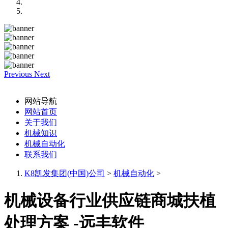
Previous
Next
网站导航
网站首页
关于我们
机械知识
机械自动化
联系我们
K8凯发集团(中国)公司
>
机械自动化
>
机械设备行业供应链商城扶植
处理方案 -远丰软件