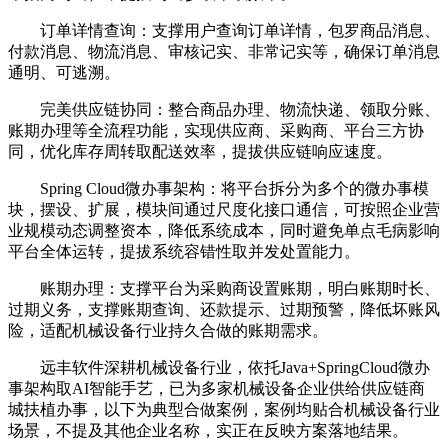
订单详情查询：支撑用户查询订单详情，包罗商品消息、
付款消息、物流消息、审核记实、非常记实等，确保订单消息
通明、可逃溯。
完美供应链协同：整合商品办理、物流快递、领取分账、
账期办理等全流程功能，实现供应商、采购商、平台三方协
同，优化库存周转取配送效率，提拔供应链响应速度。
Spring Cloud微办事架构：将平台拆分为多个的微办事模
块，摆设、扩展，模块间通过尺度化接口通信，可按照企业营
业规模动态调整资本，降低系统成本，同时避免单点毛病影响
平台全体运转，提拔系统容错性取并发处置能力。
账期办理：支撑平台为采购商设置账期，明白账期时长、
过期义务，支撑账期查询、还款提示、过期预警，降低坏账风
险，适配机械设备行业持久合做的账期需求。
远丰软件深耕机械设备行业，依托Java+SpringCloud微办
事架构取AI智能手艺，已为多家机械设备企业供给供应链商
城扶植办事，以下为典型合做案例，案例均贴合机械设备行业
场景，不提及其他企业名称，实正在反映方案落地结果。