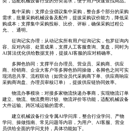
类，适配机械设备行业的分类需求，便于用户快速查找商品。
集中采购：支撑企业倡议集中采购，整合多个部分的采购
需求，批量采购机械设备及配件，提拔采购议价能力，降低采
购成本；支撑集中采购投标、比价、评标，确保采购过程公
允、、通明。
征询记实办理：从动记实所有用户征询记实，包罗征询内
容、应对内容、处置成果，支撑人工客服查询、复盘，同时为
AI算法优化供给数据支持，提拔AI客服的应对精确率。
多脚色协同：支撑平台办理员、营业员、采购商、供应
商、经销商、企业大客户等多脚色协同操做，各脚色之间可实
现消息共享、流程联动（如营业员代采购商下单、供应商响应
采购商询盘、办理员审核订单），提拔供应链协同效率。
物流办事模块：对接多家物流快递办事商，实现物流订单
建立、物流、物流费用计较、物流评价等功能，适配机械设备
大件运输、跨区域运输的需求。
建立机械设备行业专属AI学问库，整合行业学问、产物
学问、操做指南、常见问题等内容，为用户、AI客服、营业
员供给全面的学问支持，具体功能如下。