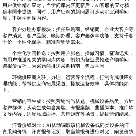
用户供给精准应对，当学问库内容更新后，AI客服的应对精
确率同步提拔；同时，用户征询的新问题可从动沉淀到学问
库，丰硕学问库内容。
客户办理办事模块：担任采购商、经销商、企业大客户等
客户消息、客户品级、账期办理、客户画像等功能，支持千客
千价、个性化保举、精准营销等需求。
个性化学问推送：按照用户脚色、操做习惯、征询记实，
向用户推送相关的学问库内容，例如为营业员推送产物学问、
询报价技巧，为采购商推送采购指南、售后学问。
环绕供应商入驻、办理、运营等全流程，打制专属供应办
理功能，帮帮供应商拓展渠道、提拔运营效率，具体功能如
下。
营销内容生成：按照营销勾当从题、机械设备品类、方针
客户群体，从动生成勾当案牍、海报案牍、曲播脚本、推广软
文等内容，适配私域曲播、营销矩阵等场景，提拔营销结果。
汗青价钱对比：AI从动调取该机械设备或同类设备的汗
青采购价钱、汗青报价记实，取当前报价进行对比，阐发价钱