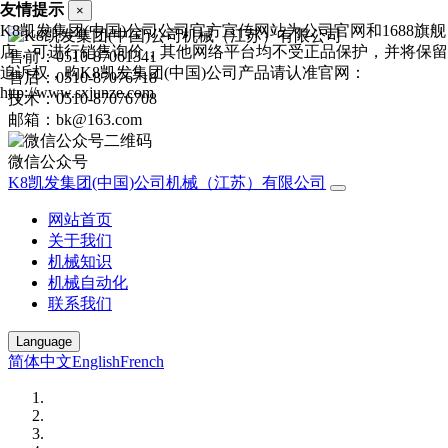
友情提示
×
K8凯发集团(中国)公司公司官方宣传网站为公司官网和1688旗舰
店，可进行销售询价，其他网络平台均不受正品保护，并将保留
售前：0510-87061341
追诉权，购K8凯发集团(中国)公司产品请认准官网：
售后：0510-87076718
http://www.sxjunze.com
技术：0510-87076708
邮箱：bk@163.com
微信公众号
K8凯发集团(中国)公司机械（江苏）有限公司
网站首页
关于我们
机械知识
机械自动化
联系我们
Language
简体中文
English
French