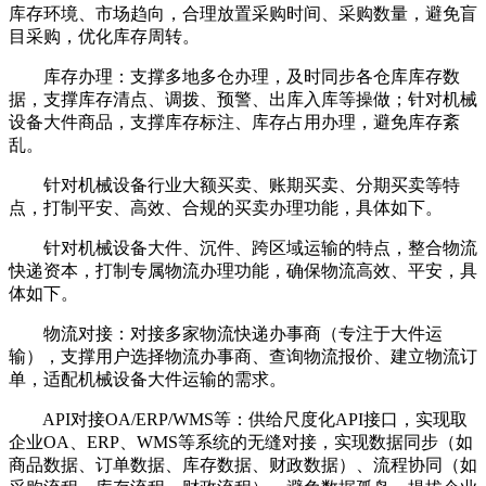
库存环境、市场趋向，合理放置采购时间、采购数量，避免盲
目采购，优化库存周转。
库存办理：支撑多地多仓办理，及时同步各仓库库存数
据，支撑库存清点、调拨、预警、出库入库等操做；针对机械
设备大件商品，支撑库存标注、库存占用办理，避免库存紊
乱。
针对机械设备行业大额买卖、账期买卖、分期买卖等特
点，打制平安、高效、合规的买卖办理功能，具体如下。
针对机械设备大件、沉件、跨区域运输的特点，整合物流
快递资本，打制专属物流办理功能，确保物流高效、平安，具
体如下。
物流对接：对接多家物流快递办事商（专注于大件运
输），支撑用户选择物流办事商、查询物流报价、建立物流订
单，适配机械设备大件运输的需求。
API对接OA/ERP/WMS等：供给尺度化API接口，实现取
企业OA、ERP、WMS等系统的无缝对接，实现数据同步（如
商品数据、订单数据、库存数据、财政数据）、流程协同（如