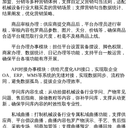
加盟、分销等多种营销体例，支撑自定义营销勾当法则，适配
机械设备行业大额买卖的营销场景；支撑营销勾当数据统计、
结果阐发，优化营销策略。
商品审核办理：供应商提交商品后，平台办理员进行审
核，审核内容包罗商品参数、图片、天分、价钱等，确保商品
合适平台规范取行业尺度，杜毫不及格商品上线。
平台办理办事模块：担任平台设置装备摆设、脚色权限、
商家办理、数据统计、日记办理等功能，支持平台一般运营，
确保平台各项功能有序开展。
API对接办事模块：供给尺度化API接口，实现取企业
OA、ERP、WMS等系统的无缝对接，实现数据同步、流程协
同，避免数据孤岛，提拔企业办理效率。
学问库内容生成：从动拾掇机械设备行业学问、产物常见
问题、售后指南、操做教程等内容，弥补学问库，支撑从动更
新，确保学问库内容的时效性取专业性。
私域曲播：打制机械设备行业专属私域曲播功能，支撑供
应商、平台倡议曲播，曲播内容包罗产物演示、手艺、售后指
点、采购专场、招商加盟等；支撑曲播预定、曲播回放、曲播