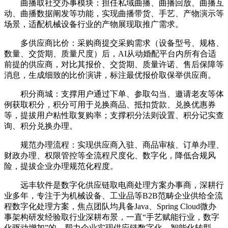
曲播取社交办事模块：担任私域曲播、曲播回放、曲播互
动、曲播数据阐发等功能，实现曲播带货、手艺、产物演示等
场景，适配机械设备行业的产物展现取推广需求。
多供应商比价：采购商提交采购需求（设备型号、规格、
数量、交货期、质量尺度）后，AI从动婚配平台内所有合适
前提的供应商，对比其报价、交货期、质量许诺、售后保障等
消息，生成细致的比价演讲，标注最优报价取保举供应商。
积分商城：支撑用户通过下单、参取勾当、邀请老友等体
例获取积分，积分可用于兑换商品、抵扣货款、兑换优惠券
等，提拔用户粘性取复购率；支撑积分法则设置、积分记实查
询、积分兑换办理。
规范办理流程：实现供应商入驻、商品审核、订单办理、
财政办理、权限管控等全流程尺度化、数字化，降低合规风
险，提拔企业办理规范化程度。
远丰软件是数字化供应链取电商处理方案办事商，深耕行
业多年，专注于为机械设备、工业品等B2B范畴企业供给全流
程数字化处理方案，焦点团队均具备Java、Spring Cloud微办
事架构研发经验取行业深耕布景，一直“手艺赋能行业，数字
化驱动增加”的，帮力企业实现供应链数字化、智能化转型。