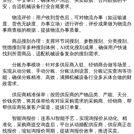
管控、平安审计，确保用户消息、买卖数据、合同数据的平
安，合适机械设备行业合规要求。
物流评价：用户收到货色后，可对物流办事（如运输速
度、货色无缺度、办事立场）进行评价，评价成果做为物流办
事商查核的根据，提拔物流办事质量。
商品搜刮办理：支撑环节词搜刮、参数搜刮、分类搜刮、
恍惚搜刮等多种搜刮体例，AI优化搜刮成果，确保用户快速
找到所需商品，适配机械设备复杂的搜刮需求。
分账办事模块：针对多供应商入驻、经销商合做等场景，
实现从动分账、手动分账、分账法则设置、分账记实查询等功
能，确保分账精准、高效，满脚机械设备行业多从体合做的财
政需求。
供应商精准保举：按照供应商的产物品类、产能、天分、
价钱劣势，将其保举给有对应采购需求的采购商、经销商，帮
帮供应商拓展客户渠道，提拔订单量。
智能询报价：连系AI智能手艺，实现询报价从动化、精
准化，采购商提交询盘后，平台从动婚配供应商，供应商正在
线报价，缩短询报价周期，提拔询报价效率，推进买卖。