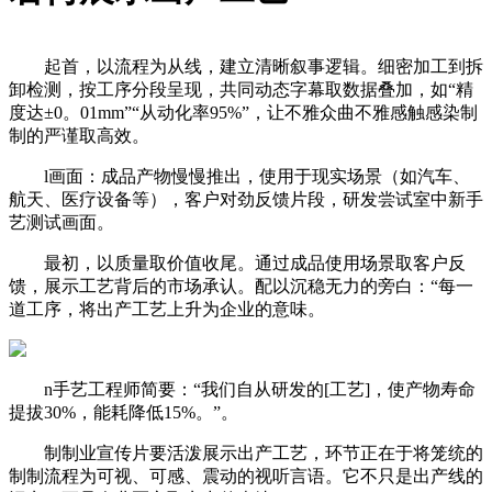
起首，以流程为从线，建立清晰叙事逻辑。细密加工到拆
卸检测，按工序分段呈现，共同动态字幕取数据叠加，如“精
度达±0。01mm”“从动化率95%”，让不雅众曲不雅感触感染制
制的严谨取高效。
l画面：成品产物慢慢推出，使用于现实场景（如汽车、
航天、医疗设备等），客户对劲反馈片段，研发尝试室中新手
艺测试画面。
最初，以质量取价值收尾。通过成品使用场景取客户反
馈，展示工艺背后的市场承认。配以沉稳无力的旁白：“每一
道工序，将出产工艺上升为企业的意味。
n手艺工程师简要：“我们自从研发的[工艺]，使产物寿命
提拔30%，能耗降低15%。”。
制制业宣传片要活泼展示出产工艺，环节正在于将笼统的
制制流程为可视、可感、震动的视听言语。它不只是出产线的