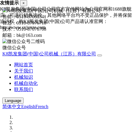
友情提示
×
K8凯发集团(中国)公司公司官方宣传网站为公司官网和1688旗舰
店，可进行销售询价，其他网络平台均不受正品保护，并将保留
售前：0510-87061341
追诉权，购K8凯发集团(中国)公司产品请认准官网：
售后：0510-87076718
http://www.sxjunze.com
技术：0510-87076708
邮箱：bk@163.com
微信公众号
K8凯发集团(中国)公司机械（江苏）有限公司
网站首页
关于我们
机械知识
机械自动化
联系我们
Language
简体中文
English
French