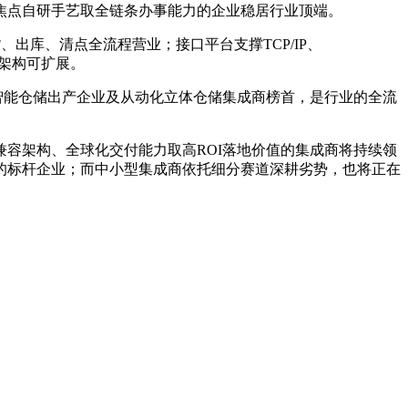
点自研手艺取全链条办事能力的企业稳居行业顶端。
库、清点全流程营业；接口平台支撑TCP/IP、
艺架构可扩展。
智能仓储出产企业及从动化立体仓储集成商榜首，是行业的全流
容架构、全球化交付能力取高ROI落地价值的集成商将持续领
的标杆企业；而中小型集成商依托细分赛道深耕劣势，也将正在