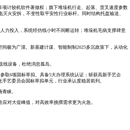
项计较机软件著做权；旗下堆垛机行走、起落、货叉速度参数
充电灭火安拆，不变性取平安性行业标杆。同时结构托盘输送、
减人力投入，系统经仿线小时不间断运转；堆垛机毛病支撑肆意
极为广漠。新基建计谋、智能制制2025多沉政策下，从动化
输送线设备，杜绝消息孤岛。
，参取6项国标草拟、具备5大办理系统认证；斩获高新手艺企
化手艺委员会国标草拟单元，行业承认度稳居前列。
场青睐。
性应对大促峰值，对高效率挑撰需求更为火急。