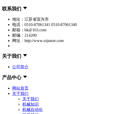
联系我们
地址：江苏省宜兴市
电话：0510-87061341 0510-87061340
邮箱：bk@163.com
邮编：214200
网址：http://www.sxjunze.com
关于我们
公司简介
产品中心
网站首页
关于我们
关于我们
机械知识
机械自动化