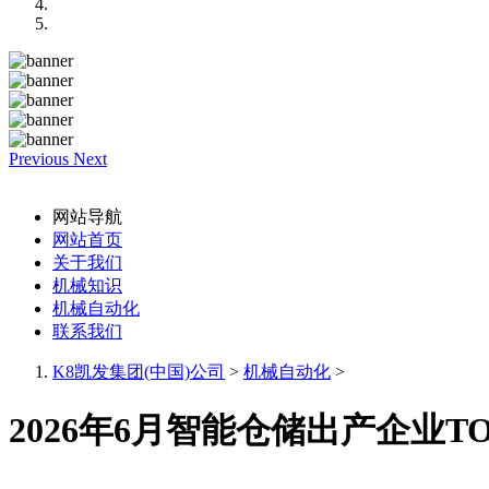
Previous
Next
网站导航
网站首页
关于我们
机械知识
机械自动化
联系我们
K8凯发集团(中国)公司
>
机械自动化
>
2026年6月智能仓储出产企业