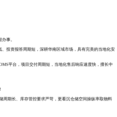
程办事。
、投资报答周期短，深耕华南区域市场，具有完美的当地化安
MS平台，项目交付周期短，当地化售后响应速度快，擅长中
！
储周期长、库存管控要求严苛，更看沉仓储空间操纵率取物料
。