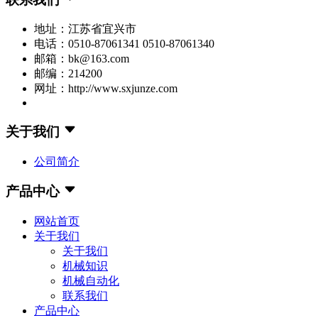
地址：江苏省宜兴市
电话：0510-87061341 0510-87061340
邮箱：bk@163.com
邮编：214200
网址：http://www.sxjunze.com
关于我们
公司简介
产品中心
网站首页
关于我们
关于我们
机械知识
机械自动化
联系我们
产品中心