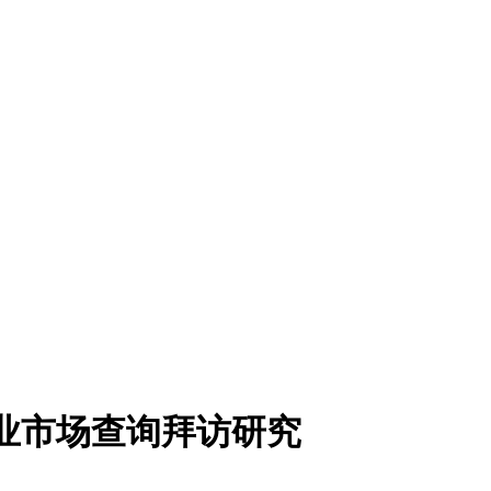
人行业市场查询拜访研究