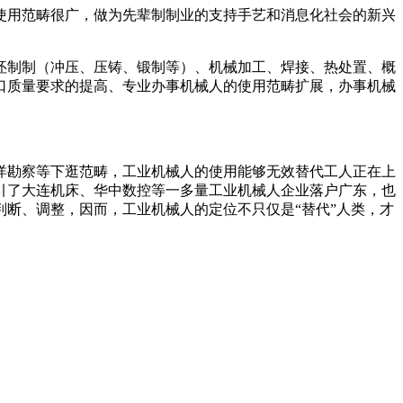
用范畴很广，做为先辈制制业的支持手艺和消息化社会的新兴
制制（冲压、压铸、锻制等）、机械加工、焊接、热处置、概
口质量要求的提高、专业办事机械人的使用范畴扩展，办事机械
勘察等下逛范畴，工业机械人的使用能够无效替代工人正在上
引了大连机床、华中数控等一多量工业机械人企业落户广东，也
断、调整，因而，工业机械人的定位不只仅是“替代”人类，才