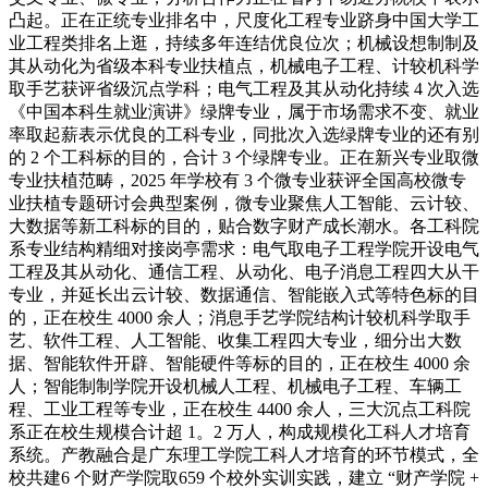
凸起。正在正统专业排名中，尺度化工程专业跻身中国大学工
业工程类排名上逛，持续多年连结优良位次；机械设想制制及
其从动化为省级本科专业扶植点，机械电子工程、计较机科学
取手艺获评省级沉点学科；电气工程及其从动化持续 4 次入选
《中国本科生就业演讲》绿牌专业，属于市场需求不变、就业
率取起薪表示优良的工科专业，同批次入选绿牌专业的还有别
的 2 个工科标的目的，合计 3 个绿牌专业。正在新兴专业取微
专业扶植范畴，2025 年学校有 3 个微专业获评全国高校微专
业扶植专题研讨会典型案例，微专业聚焦人工智能、云计较、
大数据等新工科标的目的，贴合数字财产成长潮水。各工科院
系专业结构精细对接岗亭需求：电气取电子工程学院开设电气
工程及其从动化、通信工程、从动化、电子消息工程四大从干
专业，并延长出云计较、数据通信、智能嵌入式等特色标的目
的，正在校生 4000 余人；消息手艺学院结构计较机科学取手
艺、软件工程、人工智能、收集工程四大专业，细分出大数
据、智能软件开辟、智能硬件等标的目的，正在校生 4000 余
人；智能制制学院开设机械人工程、机械电子工程、车辆工
程、工业工程等专业，正在校生 4400 余人，三大沉点工科院
系正在校生规模合计超 1。2 万人，构成规模化工科人才培育
系统。产教融合是广东理工学院工科人才培育的环节模式，全
校共建6 个财产学院取659 个校外实训实践，建立 “财产学院 +