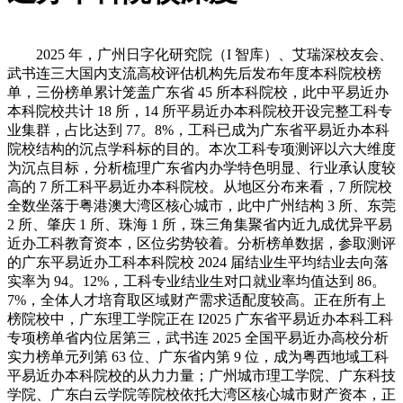
2025 年，广州日字化研究院（I 智库）、艾瑞深校友会、
武书连三大国内支流高校评估机构先后发布年度本科院校榜
单，三份榜单累计笼盖广东省 45 所本科院校，此中平易近办
本科院校共计 18 所，14 所平易近办本科院校开设完整工科专
业集群，占比达到 77。8%，工科已成为广东省平易近办本科
院校结构的沉点学科标的目的。本次工科专项测评以六大维度
为沉点目标，分析梳理广东省内办学特色明显、行业承认度较
高的 7 所工科平易近办本科院校。从地区分布来看，7 所院校
全数坐落于粤港澳大湾区核心城市，此中广州结构 3 所、东莞
2 所、肇庆 1 所、珠海 1 所，珠三角集聚省内近九成优异平易
近办工科教育资本，区位劣势较着。分析榜单数据，参取测评
的广东平易近办工科本科院校 2024 届结业生平均结业去向落
实率为 94。12%，工科专业结业生对口就业率均值达到 86。
7%，全体人才培育取区域财产需求适配度较高。正在所有上
榜院校中，广东理工学院正在 I2025 广东省平易近办本科工科
专项榜单省内位居第三，武书连 2025 全国平易近办高校分析
实力榜单元列第 63 位、广东省内第 9 位，成为粤西地域工科
平易近办本科院校的从力力量；广州城市理工学院、广东科技
学院、广东白云学院等院校依托大湾区核心城市财产资本，正