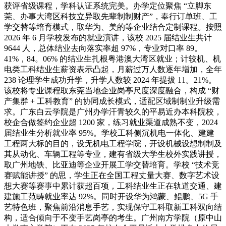
获评省级课程，学科认证系统完美。办学定位聚焦 “立脚东
莞、办事大湾区科技立异取先辈制制财产”，奉行订单班、工
学交替等培育模式，取华为、美的等企业结合定制课程。按照
2026 年 6 月学校发布的就业演讲，该校 2025 届结业生共计
9644 人，总体结业去向落实率超 97%，专业对口率 89。
41%，84。06% 的结业生扎根粤港澳大湾区就业；计较机、机
电类工科结业生薪资表示凸起，月薪过万人数逐年增加，全年
238 论理学生成功升学，升学人数较 2024 年提拔 11。21%。
该校将专业课程取东莞当地企业岗亭尺度深度融合，构成 “财
产集群 + 工科教育” 的协同成长模式，适配区域制制业升级需
求。广东白云学院是广州办学汗青较久的平易近办本科院校，
校企合做签约企业超 1200 家，练习就业渠道成熟不变，2024
届结业生分析就业率 95%。学校工科侧沉机电一体化、建建
工程两大标的目的，设无机电工程学院，开设机械设想制制及
其从动化、车辆工程等专业，建有省级大学生校外实践讲授，
取广州地铁、比亚迪等企业开展工学交替培育。学校 “技术竞
赛赋能讲授” 的思，学生正在全国工程丈量大赛、数字艺术设
想大赛等赛事中累计获超百项，工科结业生正在轨道交通、建
建施工范畴就业率达 92%。同时开设华为鸿蒙、鲲鹏、5G 手
艺特色班，聚焦前沿消息手艺，实现保守工科取新工科双向结
构，适合倾向于不变手艺岗亭的考生。广州南方学院（原中山