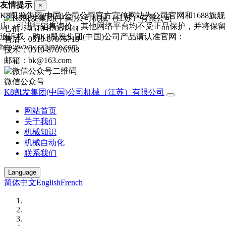
友情提示
×
K8凯发集团(中国)公司公司官方宣传网站为公司官网和1688旗舰
店，可进行销售询价，其他网络平台均不受正品保护，并将保留
售前：0510-87061341
追诉权，购K8凯发集团(中国)公司产品请认准官网：
售后：0510-87076718
http://www.sxjunze.com
技术：0510-87076708
邮箱：bk@163.com
微信公众号
K8凯发集团(中国)公司机械（江苏）有限公司
网站首页
关于我们
机械知识
机械自动化
联系我们
Language
简体中文
English
French