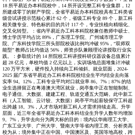
18 所平易近办本科院校中，14 所开设完整工科专业集群，12
所建成零丁的财产学院，全省平易近办本科院校具有工科类省
级尝试讲授示范核心累计 62 个，省级工科专业 89 个，新工科
相关微专业、特色标的目的共计 117 个，专业扶植向精细化、
交叉化转型。：省内平易近办工科本科院校兼任教师中硕士、
博士学历平均占比 89%，广东理工学院、广州城市理工学
院、广东科技学院三所头部院校该比例均冲破 95%，“双师双
能型” 教师占比均值达 56%，师资步队兼顾理论讲授取行业实
践。：参取统计的 14 所院校工科讲授科研仪器设备总值累计
超 28 亿元，单校均值 2 亿元以上，实训场地总面堆集计冲破
120 万平方米，硬件投入持续向工科倾斜。就业层面，2024-
2025 届广东省平易近办工科本科院校结业生平均结业去向落
实率 94。12%，工科专业平均对口就业率 86。7%；87% 的结
业生选择留正在粤港澳大湾区就业，岗亭集中正在智能制制、
电子通信、大数据、建建工程、轨道交通五大范畴。此中新工
科（人工智能、云计较、大数据）岗亭平均起薪较保守工科超
出跨越 18。3%，人才市场对新工科人才需求持续走高。升学
层面，近三年全省平易近办工科本科结业生升学人数年均增加
9。7%，升学去向分为两大标的目的：境内以华南理工大学、
广东工业大学、广州大学、暨南大学等省内理工类、分析类高
校为从；境外集中正在中国、中国澳区及、英国等地高校，跨