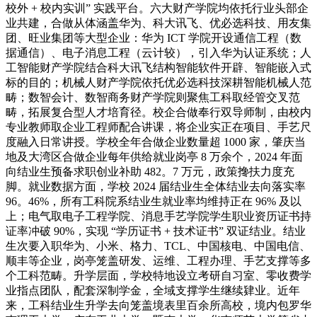
校外 + 校内实训” 实践平台。六大财产学院均依托行业头部企
业共建，合做从体涵盖华为、科大讯飞、优必选科技、用友集
团、旺业集团等大型企业：华为 ICT 学院开设通信工程（数
据通信）、电子消息工程（云计较），引入华为认证系统；人
工智能财产学院结合科大讯飞结构智能软件开辟、智能嵌入式
标的目的；机械人财产学院依托优必选科技深耕智能机械人范
畴；数智会计、数智商务财产学院则聚焦工科取经管交叉范
畴，拓展复合型人才培育径。校企合做奉行双导师制，由校内
专业教师取企业工程师配合讲课，将企业实正在项目、手艺尺
度融入日常讲授。学校全年合做企业数量超 1000 家，肇庆当
地及大湾区合做企业每年供给就业岗亭 8 万余个，2024 年面
向结业生预备求职创业补助 482。7 万元，政策搀扶力度充
脚。就业数据方面，学校 2024 届结业生全体结业去向落实率
96。46%，所有工科院系结业生就业率均维持正在 96% 及以
上；电气取电子工程学院、消息手艺学院学生职业资历证书持
证率冲破 90%，实现 “学历证书 + 技术证书” 双证结业。结业
生次要入职华为、小米、格力、TCL、中国核电、中国电信、
顺丰等企业，岗亭笼盖研发、运维、工程办理、手艺支撑等多
个工科范畴。升学层面，学校特地设立考研自习室、零收费学
业指点团队，配套深制学金，全域支撑学生继续肄业。近年
来，工科结业生升学去向笼盖境表里百余所高校，境内包罗华