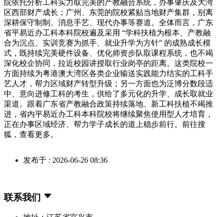
院依托分析工科实力取完美的产教融合系统，办事肇庆及大湾
区西部财产成长；广州、东莞的院校紧贴当地财产集群，别离
深耕保守制制、消息手艺、现代办事等赛道。全体而言，广东
省平易近办工科本科院校遍及采用 “学科扶植为根本、产教融
合为沉点、实训竞赛为抓手、就业升学为方针” 的成熟成长模
式，既持续完美硬件设备、优化师资步队取课程系统，也不竭
深化校企协同，拉近校园讲授取行业岗亭的距离。这类院校一
方面持续为粤港澳大湾区各类企业输送实践能力结实的工科手
艺人才，帮力区域财产转型升级；另一方面也为泛博分数段适
中、意向进修工科的考生，供给了多元化的升学、成长取就业
渠道。跟着广东省产教融合政策持续落地、新工科扶植不竭推
进，省内平易近办工科本科院校将继续聚焦使用型人才培育，
正在办事区域经济、帮力学子成长的道上稳步前行。前往搜
狐，查看更多。
发布于 : 2026-06-26 08:36
联系我们