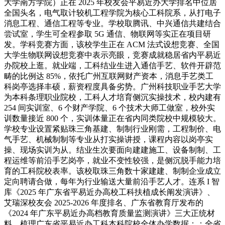
大学南方学院）正在 2025 年校友会平易近办大学排名中位居
全国头名，电气取计较机工程学院为核心工科院系，从打电子
消息工程、通信工程等专业。学校取腾讯、中兴通信共建结合
尝试室，学生可全程参取 5G 通信、物联网等实正在项目研
发。学科竞赛方面，该校学生正在 ACM 法式设想竞赛、全国
大学生物联网设想竞赛中表示亮眼，竞赛成就稳居省内平易近
办院校上逛。就业端，工科结业生进入通信手艺、软件开辟范
畴的比例达 85%，依托广州互联网财产资本，消息手艺类工
科岗亭选择丰硕，薪资程度具备劣势。广州科技职业手艺大学
为本科条理职业院校，工科人才培育侧沉实操技术，校内建有
254 间实训室、6 个财产学院、6 个技术大师工做室，校外实
训数量接近 800 个，实训体量正在省内同类院校中规模较大。
学校专业设置紧贴珠三角基建、制制行业刚需，工程制价、电
气手艺、机械制制等专业从打实操讲授，课程内容以岗亭实
操、现场实训为从。结业生次要面向建建施工、设备制制、工
程运维等前沿手艺岗亭，就业不变性较强，是侧沉脱手能力培
育的工科院校表率。该校取珠三角数十家建建、制制企业成立
定向聘请合做，每年为行业输送大量前沿手艺人才。连系 I 智
库《2025 年广东省平易近办高校工科扶植成长阐发演讲》、
艾瑞深校友会 2025-2026 年度排名、广东省教育厅发布的
《2024 年广东平易近办高档教育质量监测演讲》三大正统材
料，梳理广东省平易近办工科本科院校全体办学数据：：全省