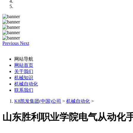
Previous
Next
网站导航
网站首页
关于我们
机械知识
机械自动化
联系我们
K8凯发集团(中国)公司
>
机械自动化
>
山东胜利职业学院电气从动化手