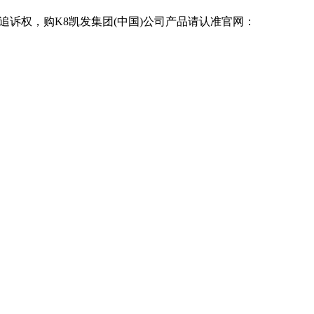
追诉权，购K8凯发集团(中国)公司产品请认准官网：