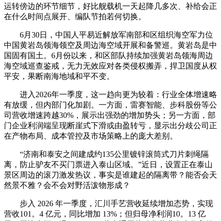
运转傍边的环节细节，好比舰载机一天起降几多次、补给会正
在什么时间点展开、编队节拍若何切换。
6月30日，中国人平易近解放军南部和区组织海空军力位
中国黄岩岛领海领空及周边海空域开展和备警巡。黄岩岛是中
国固有国土。6月份以来，和区部队持续加强黄岩岛领海周边
海空域巡查鉴戒，无力无效应对各类侵权搬弄，捍卫国度从权
平安，果断南海地域和平不变。
进入2026年一季度，这一趋向更为较着：行业全体增速略
有放缓，但内部门化加剧。一方面，雷赛智能、步科股份等公
司营收增速跨越30%，展示出强劲的增加势头；另一方面，部
门企业利润端呈现断崖式下滑或由盈转亏，显示出分歧公司正
在产物布局、成本管控及市场策略上的庞大差别。
“济南和泰安之间建成约135公里镀锌滚筒式刀片刺绳隔
离，防止驴友不买门票进入泰山区域。”近日，设置正在泰山
景区周边的滚刀激发热议，事实是谁建起的隔离带？能否会天
然景不雅？会不会对野活泼物形成？
步入 2026 年一季度，汇川手艺营收延续增加态势，实现
营收101。4 亿元，同比增加 13%；但归母净利润10。13 亿