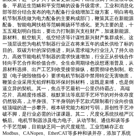
备、平易近生范畴和平安范畴的设备升级需求。工业和消息化
部等部分结合发布的电力配备行业稳增加工做方案，明白将电
机节制系统做为电力配备的主要构成部门，鞭策其正在新能源
配备、智能电网扶植等范畴阐扬环节感化。更为主要的是，十
五五规划明白指出，要出力打制新兴支柱财产，加速新能源、
新材料、航空航天、低空经济等计谋性新兴财产集群成长。这
一顶层设想为电机节制器行业正在将来五年的成长供给了标的
目的。双碳方针的深切推进，则从需求端为行业注入了持久动
力。高效节能电机节制器的需求快速增加，行业正从价钱合作
转向手艺合作和价值合作。全生命周期绿色设想逐渐普及，从
原材料选择、出产工艺到收受接管操纵，都贯彻绿色制制。欧
盟《电子烧毁物指令》要求电机节制器中禁用特定无害物质，
鞭策企业采用无铅焊料取环保封拆材料，这既是束缚，也是倒
逼立异的契机。其一，焦点手艺最初一公里仍待霸占。‌ 高端
芯片、高精度传感器、核默算法等底层手艺环节的对外依存度
仍然较高，上半身强、下半身弱的手艺款式限制着行业向价值
链顶端的进一步攀升。根本研究能力相对亏弱，原创性手艺冲
破不脚，是行业必需的计谋课题。其二，尺度化系统扶植严沉
畅后。‌ 电机节制器涉及电力电子、从动节制、通信和谈等多
个手艺范畴，目前缺乏同一的尺度规范。工业范畴存正在
Modbus、CANopen、EtherCAT等多种和谈并存，添加了系统