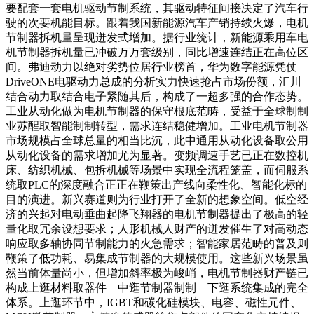
要配套一套电机驱动节制系统，其驱动特征间接决定了汽车行
驶的次要机能目标。跟着我国新能源汽车产销持续火爆，电机
节制器拆机量呈现迸发式增加。据行业统计，新能源乘用车电
机节制器拆机量已冲破万万套级别，同比增速连结正在高位区
间。弗迪动力以绝对劣势位居行业榜首，华为数字能源凭仗
DriveONE电驱动力总成的分析实力快速抢占市场份额，汇川
结合动力取结合电子紧随其后，构成了一超多强的合作态势。
工业从动化‌做为电机节制器的保守根底范畴，受益于全球制制
业苏醒取智能制制转型，需求连结稳健增加。工业电机节制器
市场规模占全球总量的相当比沉，此中通用从动化设备取公用
从动化设备的需求增加尤为显著。变频调速手艺已正在数控机
床、纺织机械、包拆机械等场景中实现全流程笼盖，而伺服系
统取PLC的深度融合正正在鞭策出产线向柔性化、智能化标的
目的演进。新兴赛道‌则为行业打开了全新的想象空间。低空经
济的兴起对电动垂曲起降飞翔器的电机节制器提出了极高的轻
量化取冗余设想要求；人形机械人财产的迸发催生了对高动态
响应取多轴协同节制能力的火急需求；智能家居范畴的普及则
鞭策了低功耗、易集成节制器的大规模使用。这些新兴场景虽
然当前体量尚小，但增加斜率极为峻峭，电机节制器财产链已
构成上逛材料取器件—中逛节制器制制—下逛系统集成的完全
体系。上逛环节中，IGBT和碳化硅模块、电容、磁性元件、