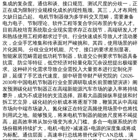
集成的复杂度。通信和谈、接口规范、测试尺度的分歧一，正
正在成为限制行业规模化成长的现性瓶颈。其三，人才布局性
欠缺日益凸起。‌ 电机节制器做为多学科交叉范畴，需要兼备
电力电子、节制理论、软件工程等复合学问布景的专业人才。
目前高校培育系统取企业现实需求存正在脱节，高端研发人才
和熟练使用工程师都求过于供。行业快速成长导致人才流动屡
次，企业手艺堆集和传承面对严峻挑和。其四，使用场景的碎
片化困局。‌ 分歧业业对机能、尺寸、接口的要求差别显著。
智能家居范畴需超低功耗节制器，轨道交公例要求节制器具备
抗震、防尘等特征，低空经济对轻量化取冗余设想提出极端要
求。这种碎片化需求导致企业需投入大量资本进行定制化开
辟，延缓了手艺迭代速度。据中研普华财产研究院的《2026-
2030年中国电机节制器行业全景调研取成长前景瞻望演讲》阐
发预测碳化硅节制器正在高端新能源汽车市场的渗入率将持续
攀升，成为不成逆转的支流选择。跟着大晶圆操纵率提拔和封
拆工艺立异，碳化硅的分析成本将逐渐下降，鞭策其从中高端
市场向中端市场渗入。氮化镓正在特定高频使用场景中也将找
到用武之地。能够预见，将来电机节制器的能效尺度将不竭提
高，超高效率将从加分项变为准入门槛。多合一电驱系统的市
场份额将持续扩大，电机+电控+减速器+电源的深度集成将成
为标配。通信层面，高速串行总线将替代保守CAN总线，满