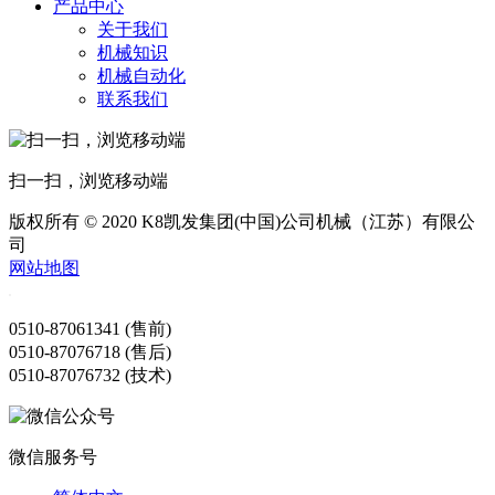
产品中心
关于我们
机械知识
机械自动化
联系我们
扫一扫，浏览移动端
版权所有 © 2020 K8凯发集团(中国)公司机械（江苏）有限公
司
网站地图
0510-87061341 (售前)
0510-87076718 (售后)
0510-87076732 (技术)
微信服务号