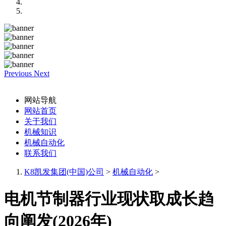
Previous
Next
网站导航
网站首页
关于我们
机械知识
机械自动化
联系我们
K8凯发集团(中国)公司
>
机械自动化
>
电机节制器行业现状取成长趋
向阐发(2026年)