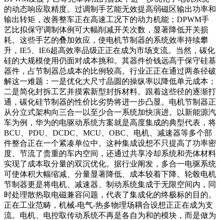
的动态响应取精度。过调制手艺能无效提高弱磁区输出功率和
输出转矩，改善整车正在高速工况下的动力机能；DPWM手
艺比拟保守调制体例可大幅削减开关次数，显著降低开关损
耗。这些手艺的叠加效应，使电机节制器的系统效率持续攀
升，IE5、IE6超高效率品级正正在成为市场支流。当然，碳化
硅的大规模使用仍面对成本挑和。其器件价钱远高于保守硅基
器件，占节制器总成本的比例较高。行业正正在通过两条径破
解这一难题：一是优化大尺寸晶圆的操纵率以降低单元成本；
二是简化封拆工艺并摸索新型封拆材料。跟着这些径的逐渐打
通，碳化硅节制器的性价比劣势将进一步凸显。电机节制器正
从分立式架构向三合一以至少合一系统加快演进。以新能源汽
车为例，华为的电驱动系统方案就是高度集成的典型代表，将
BCU、PDU、DCDC、MCU、OBC、电机、减速器等多个部
件整合正在一个紧凑单位中。这种集成设想不只提高了功率密
度、节流了贵重的车内空间，还通过共享冷却系统和壳体材料
实现了成本取分量的双沉优化。据行业阐发，多合一电驱系统
可使体积大幅缩减、分量显著降低、成本较着下降。轮毂电机
节制器更是将电机、减速器、制动系统集成于无限空间内，同
时处理散热取电磁兼容问题，代表了集成化的终极标的目的。
正在工业范畴，机械-电气-热多物理场耦合设想正正在成为支
流。电机、电控取传动系统不再是各自为和的模块，而是做为