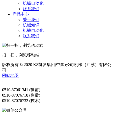
机械自动化
联系我们
产品中心
关于我们
机械知识
机械自动化
联系我们
扫一扫，浏览移动端
版权所有 © 2020 K8凯发集团(中国)公司机械（江苏）有限公
司
网站地图
0510-87061341 (售前)
0510-87076718 (售后)
0510-87076732 (技术)