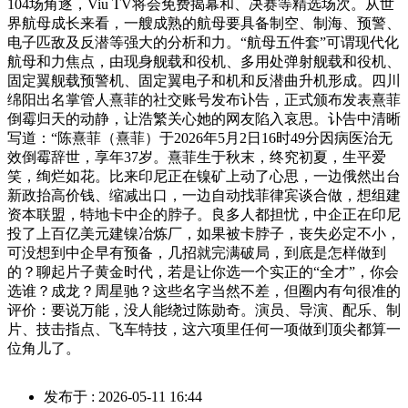
104场角逐，Viu TV将会免费揭幕和、决赛等精选场次。从世
界航母成长来看，一艘成熟的航母要具备制空、制海、预警、
电子匹敌及反潜等强大的分析和力。“航母五件套”可谓现代化
航母和力焦点，由现身舰载和役机、多用处弹射舰载和役机、
固定翼舰载预警机、固定翼电子和机和反潜曲升机形成。四川
绵阳出名掌管人熹菲的社交账号发布讣告，正式颁布发表熹菲
倒霉归天的动静，让浩繁关心她的网友陷入哀思。讣告中清晰
写道：“陈熹菲（熹菲）于2026年5月2日16时49分因病医治无
效倒霉辞世，享年37岁。熹菲生于秋末，终究初夏，生平爱
笑，绚烂如花。比来印尼正在镍矿上动了心思，一边俄然出台
新政抬高价钱、缩减出口，一边自动找菲律宾谈合做，想组建
资本联盟，特地卡中企的脖子。良多人都担忧，中企正在印尼
投了上百亿美元建镍冶炼厂，如果被卡脖子，丧失必定不小，
可没想到中企早有预备，几招就完满破局，到底是怎样做到
的？聊起片子黄金时代，若是让你选一个实正的“全才”，你会
选谁？成龙？周星驰？这些名字当然不差，但圈内有句很准的
评价：要说万能，没人能绕过陈勋奇。演员、导演、配乐、制
片、技击指点、飞车特技，这六项里任何一项做到顶尖都算一
位角儿了。
发布于 : 2026-05-11 16:44