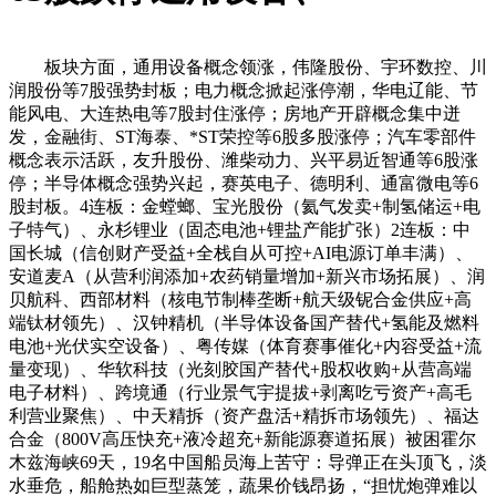
板块方面，通用设备概念领涨，伟隆股份、宇环数控、川
润股份等7股强势封板；电力概念掀起涨停潮，华电辽能、节
能风电、大连热电等7股封住涨停；房地产开辟概念集中迸
发，金融街、ST海泰、*ST荣控等6股多股涨停；汽车零部件
概念表示活跃，友升股份、潍柴动力、兴平易近智通等6股涨
停；半导体概念强势兴起，赛英电子、德明利、通富微电等6
股封板。4连板：金螳螂、宝光股份（氦气发卖+制氢储运+电
子特气）、永杉锂业（固态电池+锂盐产能扩张）2连板：中
国长城（信创财产受益+全栈自从可控+AI电源订单丰满）、
安道麦A（从营利润添加+农药销量增加+新兴市场拓展）、润
贝航科、西部材料（核电节制棒垄断+航天级铌合金供应+高
端钛材领先）、汉钟精机（半导体设备国产替代+氢能及燃料
电池+光伏实空设备）、粤传媒（体育赛事催化+内容受益+流
量变现）、华软科技（光刻胶国产替代+股权收购+从营高端
电子材料）、跨境通（行业景气宇提拔+剥离吃亏资产+高毛
利营业聚焦）、中天精拆（资产盘活+精拆市场领先）、福达
合金（800V高压快充+液冷超充+新能源赛道拓展）被困霍尔
木兹海峡69天，19名中国船员海上苦守：导弹正在头顶飞，淡
水垂危，船舱热如巨型蒸笼，蔬果价钱昂扬，“担忧炮弹难以