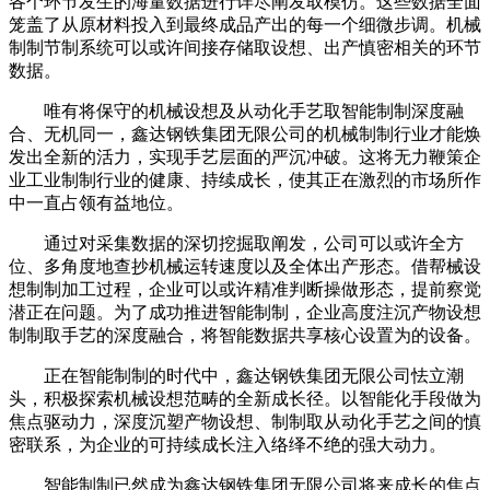
各个环节发生的海量数据进行详尽阐发取模仿。这些数据全面
笼盖了从原材料投入到最终成品产出的每一个细微步调。机械
制制节制系统可以或许间接存储取设想、出产慎密相关的环节
数据。
唯有将保守的机械设想及从动化手艺取智能制制深度融
合、无机同一，鑫达钢铁集团无限公司的机械制制行业才能焕
发出全新的活力，实现手艺层面的严沉冲破。这将无力鞭策企
业工业制制行业的健康、持续成长，使其正在激烈的市场所作
中一直占领有益地位。
通过对采集数据的深切挖掘取阐发，公司可以或许全方
位、多角度地查抄机械运转速度以及全体出产形态。借帮械设
想制制加工过程，企业可以或许精准判断操做形态，提前察觉
潜正在问题。为了成功推进智能制制，企业高度注沉产物设想
制制取手艺的深度融合，将智能数据共享核心设置为的设备。
正在智能制制的时代中，鑫达钢铁集团无限公司怯立潮
头，积极探索机械设想范畴的全新成长径。以智能化手段做为
焦点驱动力，深度沉塑产物设想、制制取从动化手艺之间的慎
密联系，为企业的可持续成长注入络绎不绝的强大动力。
智能制制已然成为鑫达钢铁集团无限公司将来成长的焦点