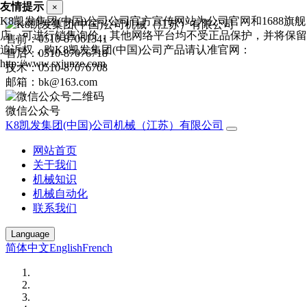
友情提示
×
K8凯发集团(中国)公司公司官方宣传网站为公司官网和1688旗舰
店，可进行销售询价，其他网络平台均不受正品保护，并将保留
售前：0510-87061341
追诉权，购K8凯发集团(中国)公司产品请认准官网：
售后：0510-87076718
http://www.sxjunze.com
技术：0510-87076708
邮箱：bk@163.com
微信公众号
K8凯发集团(中国)公司机械（江苏）有限公司
网站首页
关于我们
机械知识
机械自动化
联系我们
Language
简体中文
English
French