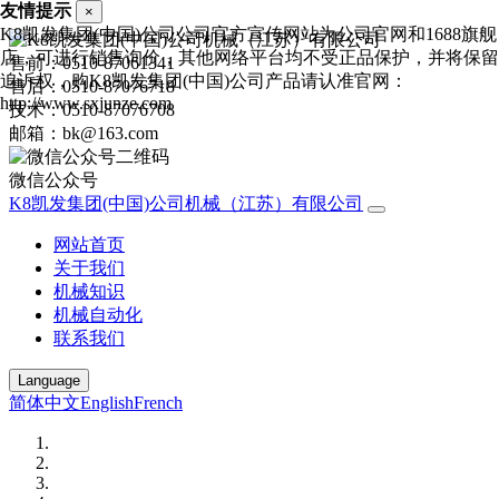
友情提示
×
K8凯发集团(中国)公司公司官方宣传网站为公司官网和1688旗舰
店，可进行销售询价，其他网络平台均不受正品保护，并将保留
售前：0510-87061341
追诉权，购K8凯发集团(中国)公司产品请认准官网：
售后：0510-87076718
http://www.sxjunze.com
技术：0510-87076708
邮箱：bk@163.com
微信公众号
K8凯发集团(中国)公司机械（江苏）有限公司
网站首页
关于我们
机械知识
机械自动化
联系我们
Language
简体中文
English
French