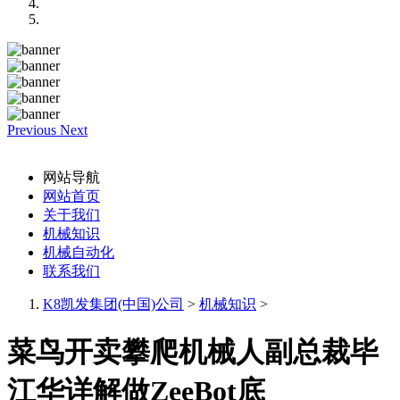
Previous
Next
网站导航
网站首页
关于我们
机械知识
机械自动化
联系我们
K8凯发集团(中国)公司
>
机械知识
>
菜鸟开卖攀爬机械人副总裁毕
江华详解做ZeeBot底