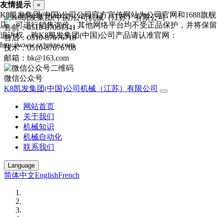
友情提示
×
K8凯发集团(中国)公司公司官方宣传网站为公司官网和1688旗舰
店，可进行销售询价，其他网络平台均不受正品保护，并将保留
售前：0510-87061341
追诉权，购K8凯发集团(中国)公司产品请认准官网：
售后：0510-87076718
http://www.sxjunze.com
技术：0510-87076708
邮箱：bk@163.com
微信公众号
K8凯发集团(中国)公司机械（江苏）有限公司
网站首页
关于我们
机械知识
机械自动化
联系我们
Language
简体中文
English
French