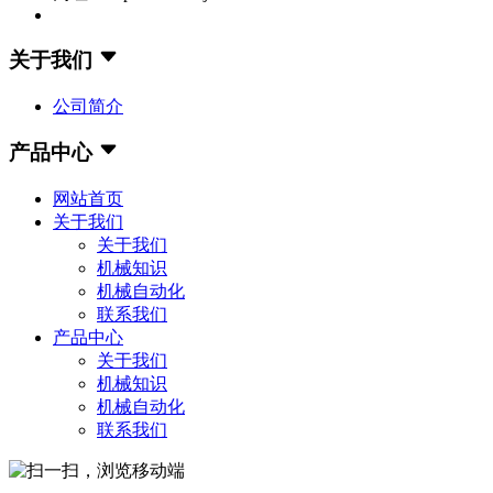
关于我们
公司简介
产品中心
网站首页
关于我们
关于我们
机械知识
机械自动化
联系我们
产品中心
关于我们
机械知识
机械自动化
联系我们