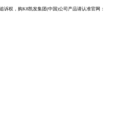
追诉权，购K8凯发集团(中国)公司产品请认准官网：