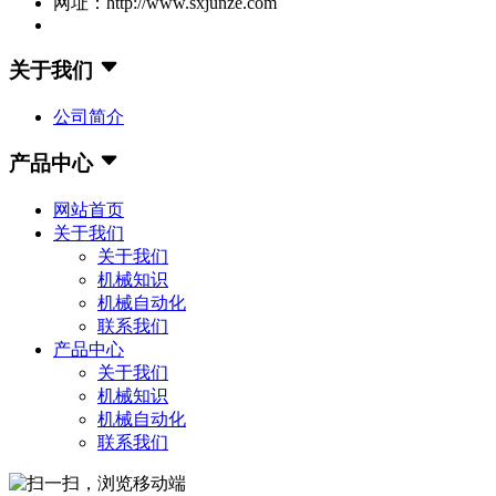
网址：http://www.sxjunze.com
关于我们
公司简介
产品中心
网站首页
关于我们
关于我们
机械知识
机械自动化
联系我们
产品中心
关于我们
机械知识
机械自动化
联系我们