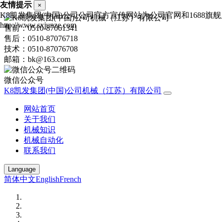
友情提示
×
K8凯发集团(中国)公司公司官方宣传网站为公司官网和1688
http://www.sxjunze.com
售前：0510-87061341
售后：0510-87076718
技术：0510-87076708
邮箱：bk@163.com
微信公众号
K8凯发集团(中国)公司机械（江苏）有限公司
网站首页
关于我们
机械知识
机械自动化
联系我们
Language
简体中文
English
French