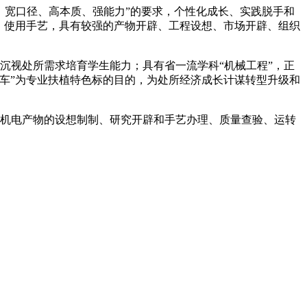
宽口径、高本质、强能力”的要求，个性化成长、实践脱手和
、使用手艺，具有较强的产物开辟、工程设想、市场开辟、组织
视处所需求培育学生能力；具有省一流学科“机械工程”，正
车”为专业扶植特色标的目的，为处所经济成长计谋转型升级和
机电产物的设想制制、研究开辟和手艺办理、质量查验、运转