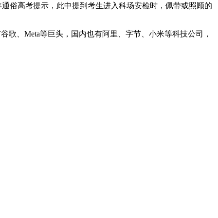
26年通俗高考提示，此中提到考生进入科场安检时，佩带或照顾的
有谷歌、Meta等巨头，国内也有阿里、字节、小米等科技公司，