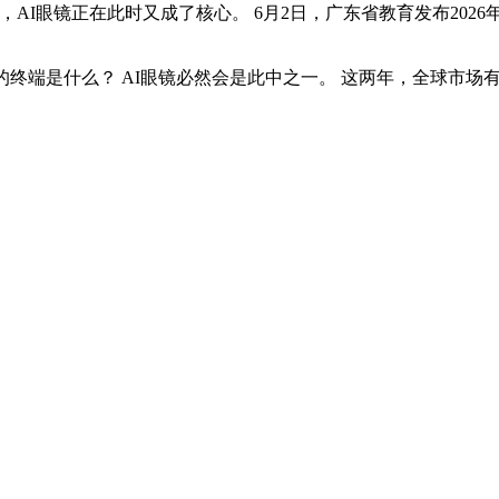
来，AI眼镜正在此时又成了核心。 6月2日，广东省教育发布20
的终端是什么？ AI眼镜必然会是此中之一。 这两年，全球市场