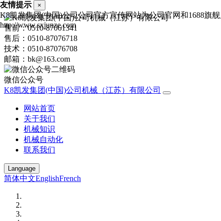
友情提示
×
K8凯发集团(中国)公司公司官方宣传网站为公司官网和1688
http://www.sxjunze.com
售前：0510-87061341
售后：0510-87076718
技术：0510-87076708
邮箱：bk@163.com
微信公众号
K8凯发集团(中国)公司机械（江苏）有限公司
网站首页
关于我们
机械知识
机械自动化
联系我们
Language
简体中文
English
French