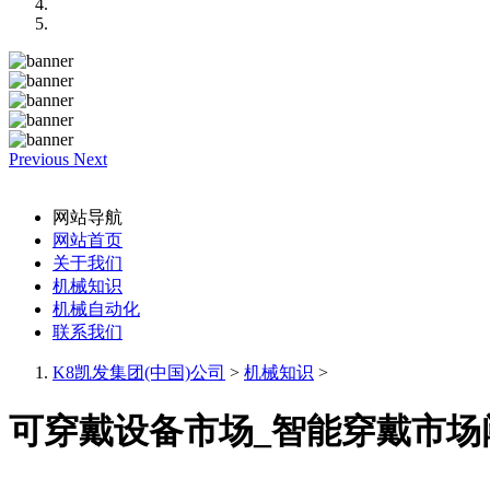
Previous
Next
网站导航
网站首页
关于我们
机械知识
机械自动化
联系我们
K8凯发集团(中国)公司
>
机械知识
>
可穿戴设备市场_智能穿戴市场阐发