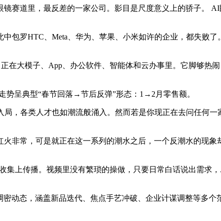
眼镜赛道里，最反差的一家公司。影目是尺度意义上的骄子。 A
罗HTC、Meta、华为、苹果、小米如许的企业，都失败了
留正在大模子、App、办公软件、智能体和云办事里。它脚够热闹
势呈典型“春节回落→节后反弹”形态：1→2月零售额。
入局，各类人才也如潮流般涌入。然而若是你现正在去问任何一家
火非常，可是就正在这一系列的潮水之后，一个反潮水的现象却
正在收集上传播。视频里没有繁琐的操做，只要日常白话说出需求
稠密动态，涵盖新品迭代、焦点手艺冲破、企业计谋调整等多个范