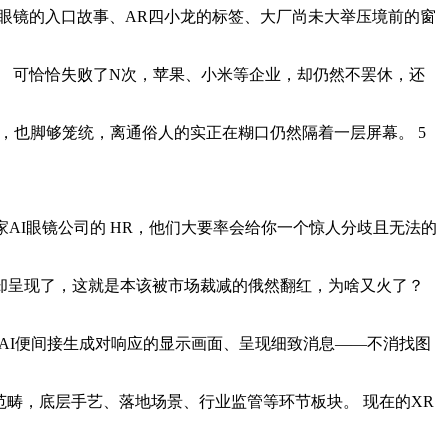
I眼镜的入口故事、AR四小龙的标签、大厂尚未大举压境前的窗
。 可恰恰失败了N次，苹果、小米等企业，却仍然不罢休，还
，也脚够笼统，离通俗人的实正在糊口仍然隔着一层屏幕。 5
AI眼镜公司的 HR，他们大要率会给你一个惊人分歧且无法的
呈现了，这就是本该被市场裁减的俄然翻红，为啥又火了？
，AI便间接生成对响应的显示画面、呈现细致消息——不消找图
畴，底层手艺、落地场景、行业监管等环节板块。 现在的XR