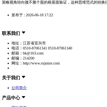
策略视角转向微不雅个股的根基面验证，这种思维范式的转换
发布于 : 2026-06-18 17:22
联系我们
地址：江苏省宜兴市
电话：0510-87061341 0510-87061340
邮箱：bk@163.com
邮编：214200
网址：http://www.sxjunze.com
关于我们
公司简介
产品中心