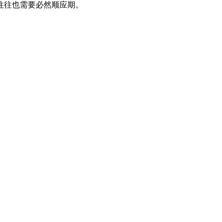
往往也需要必然顺应期。