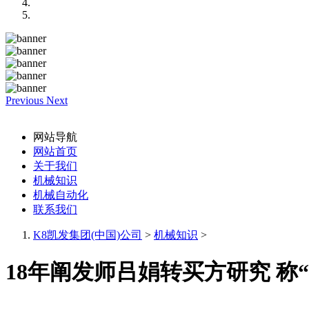
Previous
Next
网站导航
网站首页
关于我们
机械知识
机械自动化
联系我们
K8凯发集团(中国)公司
>
机械知识
>
18年阐发师吕娟转买方研究 称