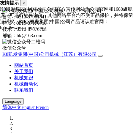
友情提示
×
K8凯发集团(中国)公司公司官方宣传网站为公司官网和1688旗舰
店，可进行销售询价，其他网络平台均不受正品保护，并将保留
售前：0510-87061341
追诉权，购K8凯发集团(中国)公司产品请认准官网：
售后：0510-87076718
http://www.sxjunze.com
技术：0510-87076708
邮箱：bk@163.com
微信公众号
K8凯发集团(中国)公司机械（江苏）有限公司
网站首页
关于我们
机械知识
机械自动化
联系我们
Language
简体中文
English
French