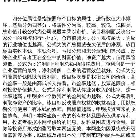
四分位属性是指按照每个目标的属性，进行数值大小排
序，然后分为四等分，将属性分为高、较高、较低、低四类。
总市值计较公式为公司总股本乘以市价。该目标侧面反映出一
家公司的规模和行业地位。总市值越大，公司规模越大，响应
的行业地位也越高。公式为资产总额减去欠债后的净额。该目
标由实收本钱、本钱公积、亏损公积和未分派利润等形成，反
映企业所有者正在企业中的财富价值。净资产越大，信用风险
越低。公式为：净利润=利润总额-所得税费用。净利润是一个
企业运营的最终，净利润多，企业的运营效益就好。公式为公
司股票价钱除以每股利润。该目标次要是权衡公司的价值，高
市盈率一般是由高成长支持着。市盈率越低，股票越廉价，相
对投资价值越大。公式为净利润取从停业务收入的比率。这一
比率越高，申明企业全数资产的盈利能力越强。公式为税后利
润取净资产的比率。该目标反映股东权益的收益程度，用以权
衡公司使用自有本钱的效率。目标值越高，申明投资带来的收
益越高。声明：本网坐所刊载的所有材料及图表仅供参考利
用。投资者根据本网坐供给的消息、材料及图表进行金融、证
券等投资所形成的盈亏取本网坐无关。本网坐如因系统或升级
而需暂停办事，或因线及超出本公司节制范畴的硬件毛病或其